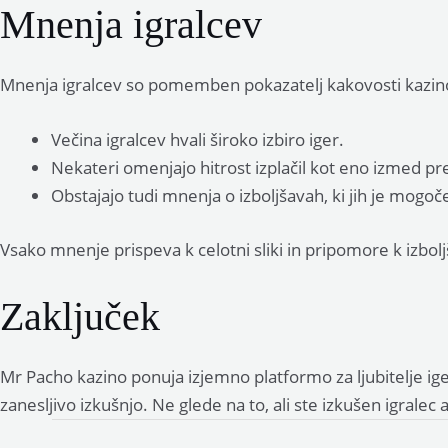
Mnenja igralcev
Mnenja igralcev so pomemben pokazatelj kakovosti kazin
Večina igralcev hvali široko izbiro iger.
Nekateri omenjajo hitrost izplačil kot eno izmed pr
Obstajajo tudi mnenja o izboljšavah, ki jih je mogo
Vsako mnenje prispeva k celotni sliki in pripomore k izbo
Zaključek
Mr Pacho kazino ponuja izjemno platformo za ljubitelje iger 
zanesljivo izkušnjo. Ne glede na to, ali ste izkušen igralec