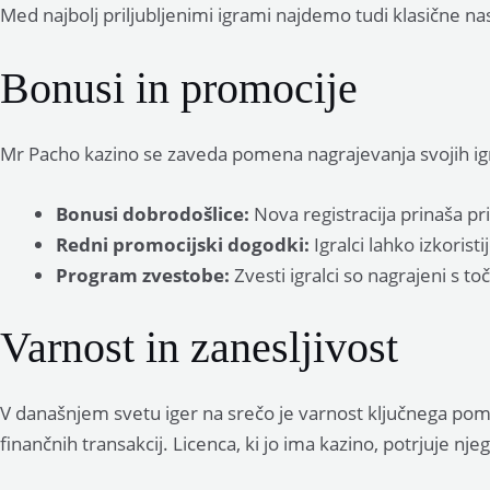
Med najbolj priljubljenimi igrami najdemo tudi klasične nas
Bonusi in promocije
Mr Pacho kazino se zaveda pomena nagrajevanja svojih igral
Bonusi dobrodošlice:
Nova registracija prinaša pr
Redni promocijski dogodki:
Igralci lahko izkori
Program zvestobe:
Zvesti igralci so nagrajeni s to
Varnost in zanesljivost
V današnjem svetu iger na srečo je varnost ključnega pom
finančnih transakcij. Licenca, ki jo ima kazino, potrjuje n