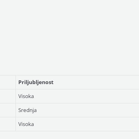
Priljubljenost
Visoka
Srednja
Visoka