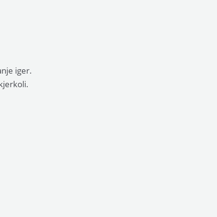
nje iger.
jerkoli.