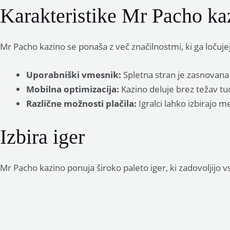
Karakteristike Mr Pacho ka
Mr Pacho kazino se ponaša z več značilnostmi, ki ga ločujej
Uporabniški vmesnik:
Spletna stran je zasnovana 
Mobilna optimizacija:
Kazino deluje brez težav tud
Različne možnosti plačila:
Igralci lahko izbirajo me
Izbira iger
Mr Pacho kazino ponuja široko paleto iger, ki zadovoljijo 