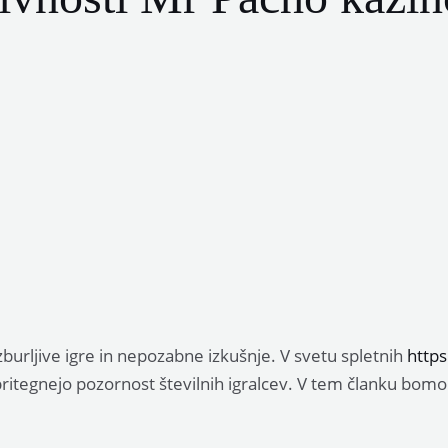
burljive igre in nepozabne izkušnje. V svetu spletnih
http
 pritegnejo pozornost številnih igralcev. V tem članku bomo 