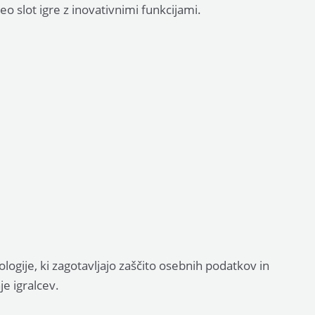
eo slot igre z inovativnimi funkcijami.
gije, ki zagotavljajo zaščito osebnih podatkov in
je igralcev.