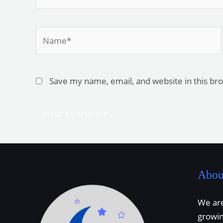
Name*
Save my name, email, and website in this br
Abou
We are
growi