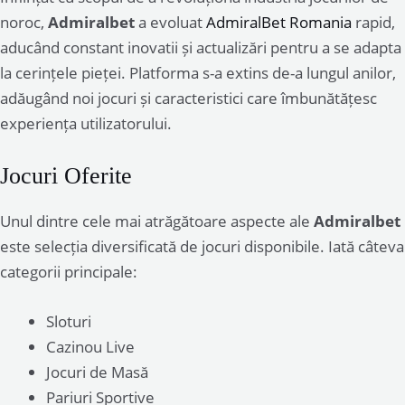
noroc,
Admiralbet
a evoluat
AdmiralBet Romania
rapid,
aducând constant inovatii și actualizări pentru a se adapta
la cerințele pieței. Platforma s-a extins de-a lungul anilor,
adăugând noi jocuri și caracteristici care îmbunătățesc
experiența utilizatorului.
Jocuri Oferite
Unul dintre cele mai atrăgătoare aspecte ale
Admiralbet
este selecția diversificată de jocuri disponibile. Iată câteva
categorii principale:
Sloturi
Cazinou Live
Jocuri de Masă
Pariuri Sportive