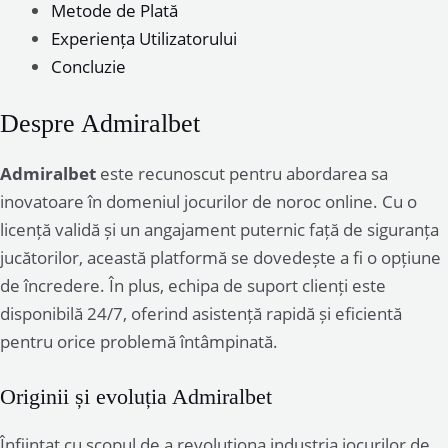
Metode de Plată
Experiența Utilizatorului
Concluzie
Despre Admiralbet
Admiralbet
este recunoscut pentru abordarea sa
inovatoare în domeniul jocurilor de noroc online. Cu o
licență validă și un angajament puternic față de siguranța
jucătorilor, această platformă se dovedește a fi o opțiune
de încredere. În plus, echipa de suport clienți este
disponibilă 24/7, oferind asistență rapidă și eficientă
pentru orice problemă întâmpinată.
Originii și evoluția Admiralbet
Înființat cu scopul de a revoluționa industria jocurilor de