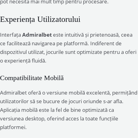
pot necesita mai mult timp pentru procesare.
Experiența Utilizatorului
Interfața
Admiralbet
este intuitivă și prietenoasă, ceea
ce facilitează navigarea pe platformă. Indiferent de
dispozitivul utilizat, jocurile sunt optimizate pentru a oferi
o experiență fluidă.
Compatibilitate Mobilă
Admiralbet oferă o versiune mobilă excelentă, permițând
utilizatorilor să se bucure de jocuri oriunde s-ar afla.
Aplicația mobilă este la fel de bine optimizată ca
versiunea desktop, oferind acces la toate funcțiile
platformei.