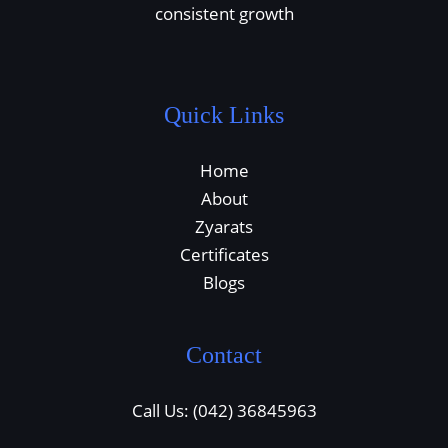
consistent growth
Quick Links
Home
About
Zyarats
Certificates
Blogs
Contact
Call Us: (042) 36845963