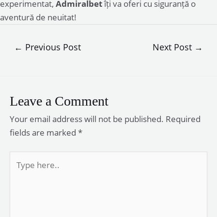
experimentat,
Admiralbet
îți va oferi cu siguranță o
aventură de neuitat!
Post
←
Previous Post
Next Post
→
navigation
Leave a Comment
Your email address will not be published.
Required
fields are marked
*
Type
here..