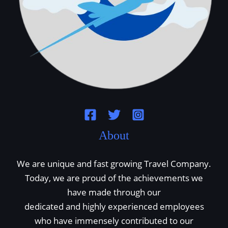
About
We are unique and fast growing Travel Company.
Today, we are proud of the achievements we
have made through our
dedicated and highly experienced employees
who have immensely contributed to our