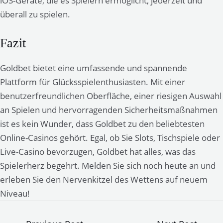
iOS-Geräte, die es Spielern ermöglicht, jederzeit und
überall zu spielen.
Fazit
Goldbet bietet eine umfassende und spannende
Plattform für Glücksspielenthusiasten. Mit einer
benutzerfreundlichen Oberfläche, einer riesigen Auswahl
an Spielen und hervorragenden Sicherheitsmaßnahmen
ist es kein Wunder, dass Goldbet zu den beliebtesten
Online-Casinos gehört. Egal, ob Sie Slots, Tischspiele oder
Live-Casino bevorzugen, Goldbet hat alles, was das
Spielerherz begehrt. Melden Sie sich noch heute an und
erleben Sie den Nervenkitzel des Wettens auf neuem
Niveau!
Post