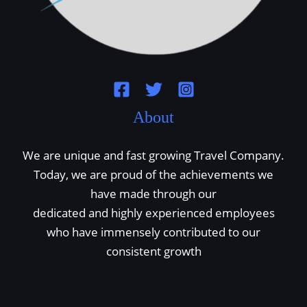
About
We are unique and fast growing Travel Company.
Today, we are proud of the achievements we
have made through our
dedicated and highly experienced employees
who have immensely contributed to our
consistent growth