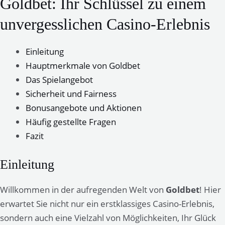
Goldbet: Ihr Schlüssel zu einem
unvergesslichen Casino-Erlebnis
Einleitung
Hauptmerkmale von Goldbet
Das Spielangebot
Sicherheit und Fairness
Bonusangebote und Aktionen
Häufig gestellte Fragen
Fazit
Einleitung
Willkommen in der aufregenden Welt von
Goldbet
! Hier
erwartet Sie nicht nur ein erstklassiges Casino-Erlebnis,
sondern auch eine Vielzahl von Möglichkeiten, Ihr Glück