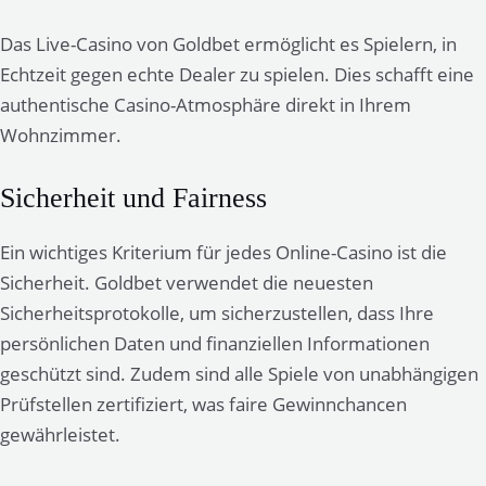
Das Live-Casino von Goldbet ermöglicht es Spielern, in
Echtzeit gegen echte Dealer zu spielen. Dies schafft eine
authentische Casino-Atmosphäre direkt in Ihrem
Wohnzimmer.
Sicherheit und Fairness
Ein wichtiges Kriterium für jedes Online-Casino ist die
Sicherheit. Goldbet verwendet die neuesten
Sicherheitsprotokolle, um sicherzustellen, dass Ihre
persönlichen Daten und finanziellen Informationen
geschützt sind. Zudem sind alle Spiele von unabhängigen
Prüfstellen zertifiziert, was faire Gewinnchancen
gewährleistet.