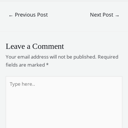
Post
←
Previous Post
Next Post
→
navigation
Leave a Comment
Your email address will not be published.
Required
fields are marked
*
Type
here..