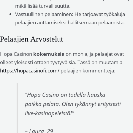
mikä lisää turvallisuutta.
Vastuullinen pelaaminen: He tarjoavat työkaluja
pelaajien auttamiseksi hallitsemaan pelaamista.
Pelaajien Arvostelut
Hopa Casinon
kokemuksia
on monia, ja pelaajat ovat
olleet yleisesti ottaen tyytyväisiä. Tässä on muutamia
https://hopacasinofi.com/
pelaajien kommentteja:
“Hopa Casino on todella hauska
paikka pelata. Olen tykännyt erityisesti
live-kasinopeleistä!”
– Laura, 29