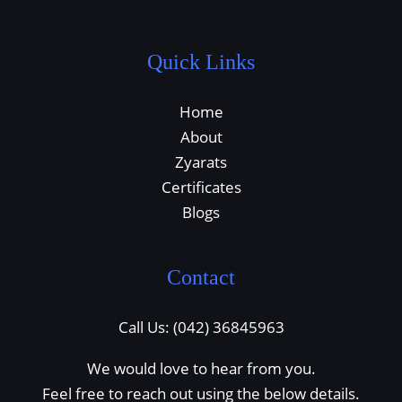
Quick Links
Home
About
Zyarats
Certificates
Blogs
Contact
Call Us: (042) 36845963
We would love to hear from you.
Feel free to reach out using the below details.