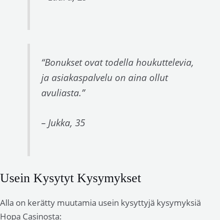
“Bonukset ovat todella houkuttelevia,
ja asiakaspalvelu on aina ollut
avuliasta.”
– Jukka, 35
Usein Kysytyt Kysymykset
Alla on kerätty muutamia usein kysyttyjä kysymyksiä
Hopa Casinosta: