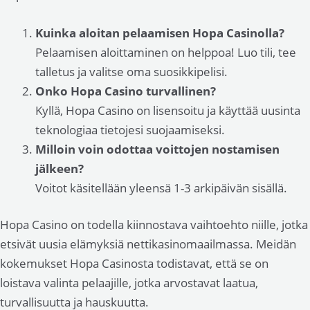
Kuinka aloitan pelaamisen Hopa Casinolla?
Pelaamisen aloittaminen on helppoa! Luo tili, tee
talletus ja valitse oma suosikkipelisi.
Onko Hopa Casino turvallinen?
Kyllä, Hopa Casino on lisensoitu ja käyttää uusinta
teknologiaa tietojesi suojaamiseksi.
Milloin voin odottaa voittojen nostamisen
jälkeen?
Voitot käsitellään yleensä 1-3 arkipäivän sisällä.
Hopa Casino on todella kiinnostava vaihtoehto niille, jotka
etsivät uusia elämyksiä nettikasinomaailmassa. Meidän
kokemukset Hopa Casinosta todistavat, että se on
loistava valinta pelaajille, jotka arvostavat laatua,
turvallisuutta ja hauskuutta.