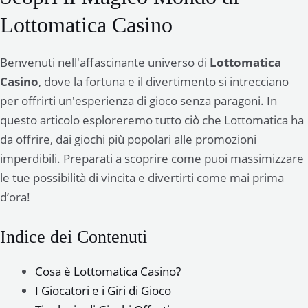
Lottomatica Casino
Benvenuti nell'affascinante universo di
Lottomatica
Casino
, dove la fortuna e il divertimento si intrecciano
per offrirti un'esperienza di gioco senza paragoni. In
questo articolo esploreremo tutto ciò che Lottomatica ha
da offrire, dai giochi più popolari alle promozioni
imperdibili. Preparati a scoprire come puoi massimizzare
le tue possibilità di vincita e divertirti come mai prima
d’ora!
Indice dei Contenuti
Cosa è Lottomatica Casino?
I Giocatori e i Giri di Gioco