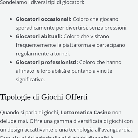
Sondeiamo i diversi tipi di giocatori:
Giocatori occasionali:
Coloro che giocano
sporadicamente per divertirsi, senza pressioni.
Giocatori abituali:
Coloro che visitano
frequentemente la piattaforma e partecipano
regolarmente a tornei.
Giocatori professionisti:
Coloro che hanno
affinato le loro abilità e puntano a vincite
significative.
Tipologie di Giochi Offerti
Quando si parla di giochi,
Lottomatica Casino
non
delude mai. Offre una gamma diversificata di giochi con
un design accattivante e una tecnologia all'avanguardia.