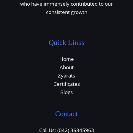
who have immensely contributed to our
consistent growth
Quick Links
Home
About
Zyarats
Certificates
Blogs
Contact
Call Us: (042) 36845963