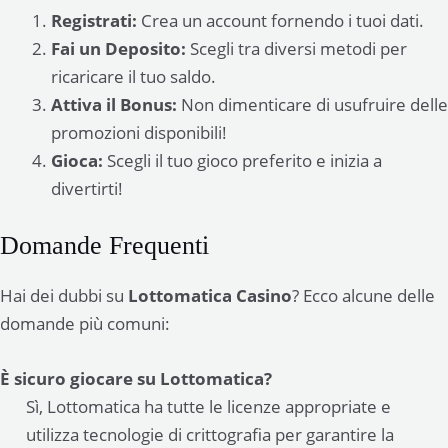
Registrati:
Crea un account fornendo i tuoi dati.
Fai un Deposito:
Scegli tra diversi metodi per
ricaricare il tuo saldo.
Attiva il Bonus:
Non dimenticare di usufruire delle
promozioni disponibili!
Gioca:
Scegli il tuo gioco preferito e inizia a
divertirti!
Domande Frequenti
Hai dei dubbi su
Lottomatica Casino
? Ecco alcune delle
domande più comuni:
È sicuro giocare su Lottomatica?
Sì, Lottomatica ha tutte le licenze appropriate e
utilizza tecnologie di crittografia per garantire la