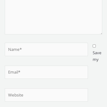
Name*
Save
my
Email*
Website