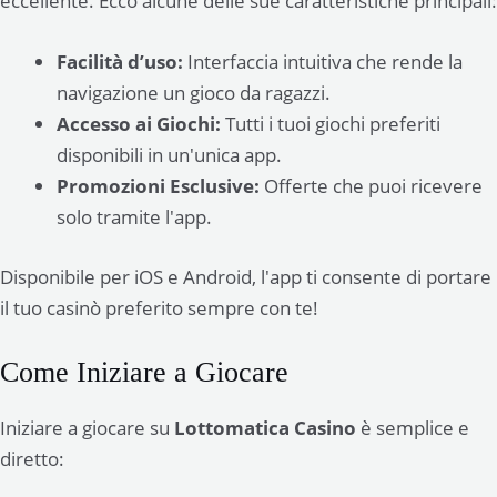
eccellente. Ecco alcune delle sue caratteristiche principali:
Facilità d’uso:
Interfaccia intuitiva che rende la
navigazione un gioco da ragazzi.
Accesso ai Giochi:
Tutti i tuoi giochi preferiti
disponibili in un'unica app.
Promozioni Esclusive:
Offerte che puoi ricevere
solo tramite l'app.
Disponibile per iOS e Android, l'app ti consente di portare
il tuo casinò preferito sempre con te!
Come Iniziare a Giocare
Iniziare a giocare su
Lottomatica Casino
è semplice e
diretto: