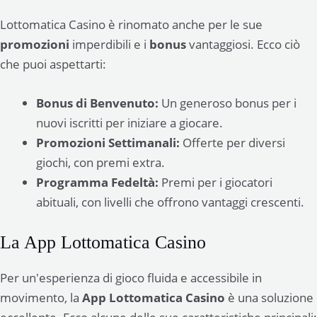
Lottomatica Casino è rinomato anche per le sue
promozioni
imperdibili e i
bonus
vantaggiosi. Ecco ciò
che puoi aspettarti:
Bonus di Benvenuto:
Un generoso bonus per i
nuovi iscritti per iniziare a giocare.
Promozioni Settimanali:
Offerte per diversi
giochi, con premi extra.
Programma Fedeltà:
Premi per i giocatori
abituali, con livelli che offrono vantaggi crescenti.
La App Lottomatica Casino
Per un'esperienza di gioco fluida e accessibile in
movimento, la
App Lottomatica Casino
è una soluzione