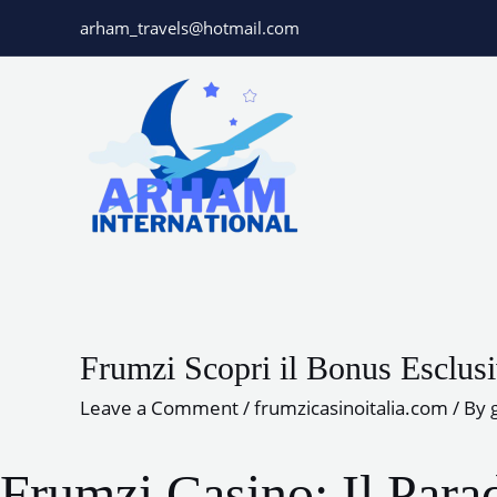
Skip
arham_travels@hotmail.com
to
content
Frumzi Scopri il Bonus Esclusi
Leave a Comment
/
frumzicasinoitalia.com
/ By
Frumzi Casino: Il Para