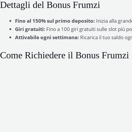
Dettagli del Bonus Frumzi
Fino al 150% sul primo deposito:
Inizia alla gran
Giri gratuiti:
Fino a 100 giri gratuiti sulle slot più po
Attivabile ogni settimana:
Ricarica il tuo saldo o
Come Richiedere il Bonus Frumzi