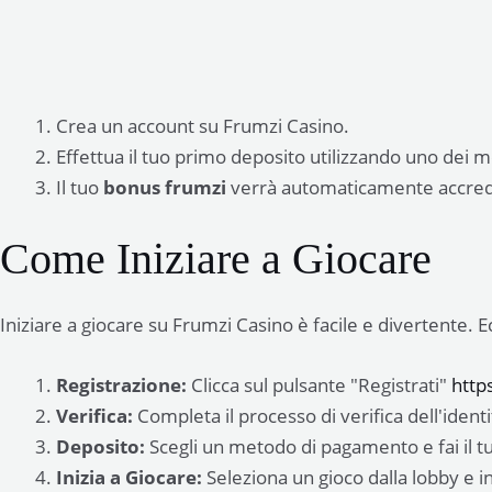
Crea un account su Frumzi Casino.
Effettua il tuo primo deposito utilizzando uno dei 
Il tuo
bonus frumzi
verrà automaticamente accredit
Come Iniziare a Giocare
Iniziare a giocare su Frumzi Casino è facile e divertente.
Registrazione:
Clicca sul pulsante "Registrati"
http
Verifica:
Completa il processo di verifica dell'identi
Deposito:
Scegli un metodo di pagamento e fai il t
Inizia a Giocare:
Seleziona un gioco dalla lobby e in