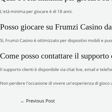
L'età minima per giocare è di 18 anni.
Posso giocare su Frumzi Casino d
Sì, Frumzi Casino è ottimizzato per dispositivi mobili e pu
Come posso contattare il supporto 
Il supporto clienti è disponibile via chat live, email e tel
Non perdere l'occasione di vivere un'esperienza di gioco u
Post
←
Previous Post
navigation