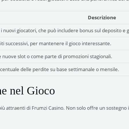
Descrizione
i nuovi giocatori, che può includere bonus sul deposito e gir
iti successivi, per mantenere il gioco interessante.
re nuove slot o come parte di promozioni stagionali.
rcentuale delle perdite su base settimanale o mensile.
ne nel Gioco
iù attraenti di Frumzi Casino. Non solo offre un sostegno i