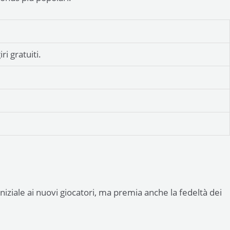
i gratuiti.
niziale ai nuovi giocatori, ma premia anche la fedeltà dei