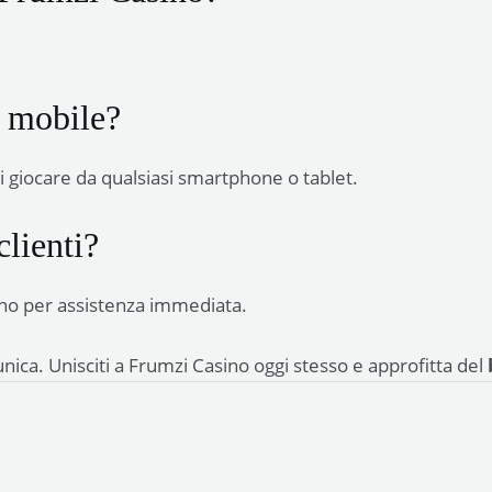
a mobile?
oi giocare da qualsiasi smartphone o tablet.
clienti?
efono per assistenza immediata.
nica. Unisciti a Frumzi Casino oggi stesso e approfitta del