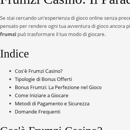
Se stai cercando un'esperienza di gioco online senza prec
pensato per rendere ogni tua avventura di gioco ancora pi
frumzi
può trasformare il tuo modo di giocare.
Indice
Cos'è Frumzi Casino?
Tipologie di Bonus Offerti
Bonus Frumzi: La Perfezione nel Gioco
Come Iniziare a Giocare
Metodi di Pagamento e Sicurezza
Domande Frequenti