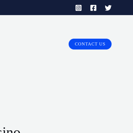
CONTACT US
sino