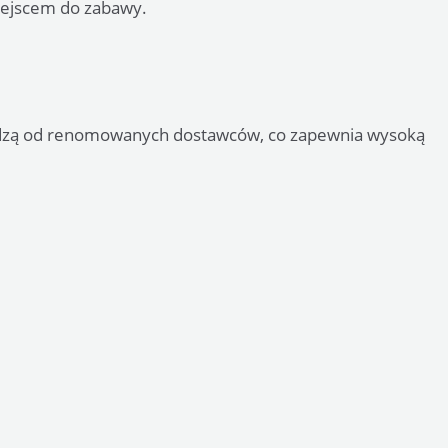
miejscem do zabawy.
hodzą od renomowanych dostawców, co zapewnia wysoką