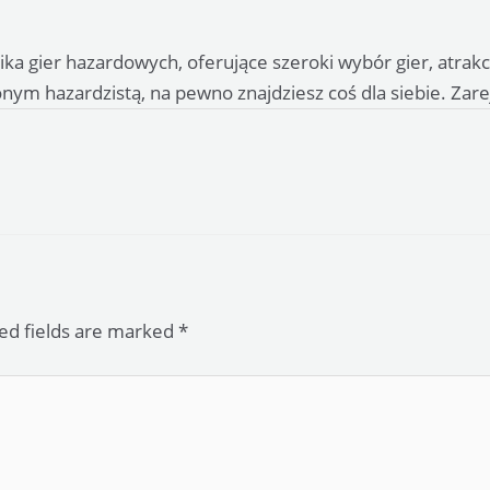
ika gier hazardowych, oferujące szeroki wybór gier, atra
 hazardzistą, na pewno znajdziesz coś dla siebie. Zarejest
ed fields are marked
*