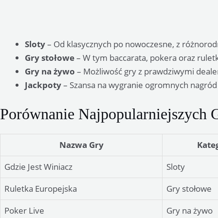
Sloty
– Od klasycznych po nowoczesne, z różnoro
Gry stołowe
– W tym baccarata, pokera oraz rulet
Gry na żywo
– Możliwość gry z prawdziwymi deale
Jackpoty
– Szansa na wygranie ogromnych nagród 
Porównanie Najpopularniejszych G
Nazwa Gry
Kate
Gdzie Jest Winiacz
Sloty
Ruletka Europejska
Gry stołowe
Poker Live
Gry na żywo