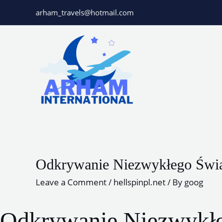
Skip
arham_travels@hotmail.com
to
content
Odkrywanie Niezwykłego Świat
Leave a Comment
/
hellspinpl.net
/ By
goog
Odkrywanie Niezwykłe