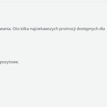
owania. Oto kilka najciekawszych promocji dostępnych dla
epozytowe.