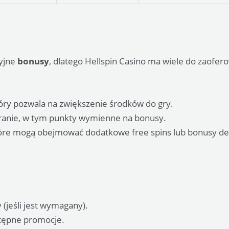
cyjne
bonusy
, dlatego Hellspin Casino ma wiele do zaofer
óry pozwala na zwiększenie środków do gry.
ranie, w tym punkty wymienne na bonusy.
tóre mogą obejmować dodatkowe free spins lub bonusy d
(jeśli jest wymagany).
tępne promocje.