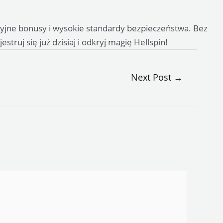
kcyjne bonusy i wysokie standardy bezpieczeństwa. Bez
ruj się już dzisiaj i odkryj magię Hellspin!
Next Post
→