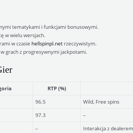
dnymi tematykami i funkcjami bonusowymi.
kę w wielu wersjach.
rami w czasie
hellspinpl.net
rzeczywistym.
w grach z progresywnymi jackpotami.
ier
goria
RTP (%)
96.5
Wild, Free spins
97.3
–
–
Interakcja z dealerem