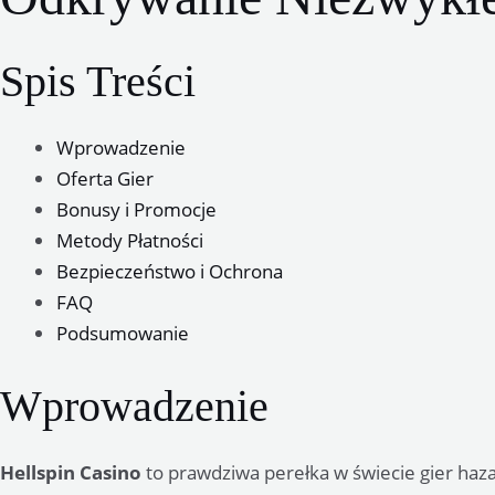
Spis Treści
Wprowadzenie
Oferta Gier
Bonusy i Promocje
Metody Płatności
Bezpieczeństwo i Ochrona
FAQ
Podsumowanie
Wprowadzenie
Hellspin Casino
to prawdziwa perełka w świecie gier haza