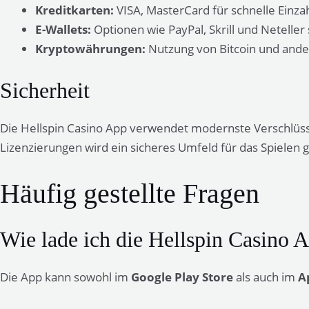
Kreditkarten:
VISA, MasterCard für schnelle Einza
E-Wallets:
Optionen wie PayPal, Skrill und Neteller
Kryptowährungen:
Nutzung von Bitcoin und ande
Sicherheit
Die Hellspin Casino App verwendet modernste Verschlüss
Lizenzierungen wird ein sicheres Umfeld für das Spielen g
Häufig gestellte Fragen
Wie lade ich die Hellspin Casino 
Die App kann sowohl im
Google Play Store
als auch im
A