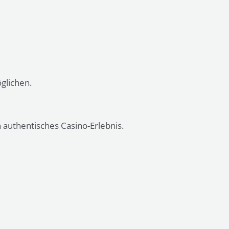
glichen.
n authentisches Casino-Erlebnis.