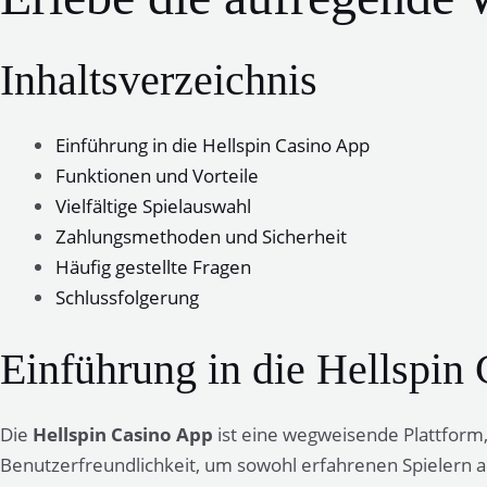
Inhaltsverzeichnis
Einführung in die Hellspin Casino App
Funktionen und Vorteile
Vielfältige Spielauswahl
Zahlungsmethoden und Sicherheit
Häufig gestellte Fragen
Schlussfolgerung
Einführung in die Hellspin
Die
Hellspin Casino App
ist eine wegweisende Plattform, 
Benutzerfreundlichkeit, um sowohl erfahrenen Spielern al