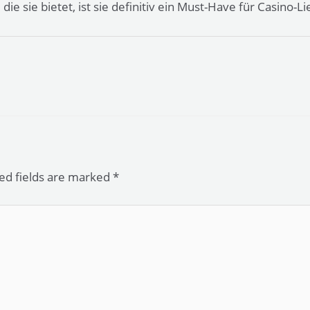
die sie bietet, ist sie definitiv ein Must-Have für Casino
ed fields are marked
*