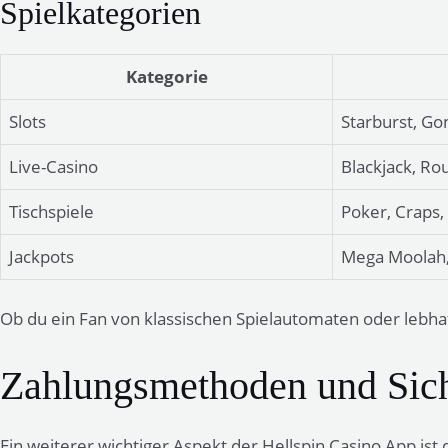
Spielkategorien
Kategorie
Slots
Starburst, Go
Live-Casino
Blackjack, Rou
Tischspiele
Poker, Craps,
Jackpots
Mega Moolah,
Ob du ein Fan von klassischen Spielautomaten oder lebhaf
Zahlungsmethoden und Sich
Ein weiterer wichtiger Aspekt der Hellspin Casino App ist