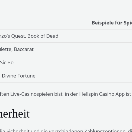
Beispiele für Spi
nzo’s Quest, Book of Dead
lette, Baccarat
 Sic Bo
 Divine Fortune
ten Live-Casinospielen bist, in der Hellspin Casino App i
erheit
 die Sicherheit und die verschiedenen Zahlungsoptionen, d