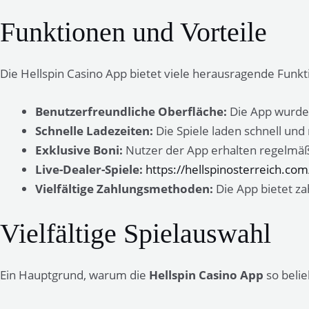
Funktionen und Vorteile
Die Hellspin Casino App bietet viele herausragende Funkti
Benutzerfreundliche Oberfläche:
Die App wurde m
Schnelle Ladezeiten:
Die Spiele laden schnell und
Exklusive Boni:
Nutzer der App erhalten regelmäß
Live-Dealer-Spiele:
https://hellspinosterreich.com
Vielfältige Zahlungsmethoden:
Die App bietet za
Vielfältige Spielauswahl
Ein Hauptgrund, warum die
Hellspin Casino App
so belie