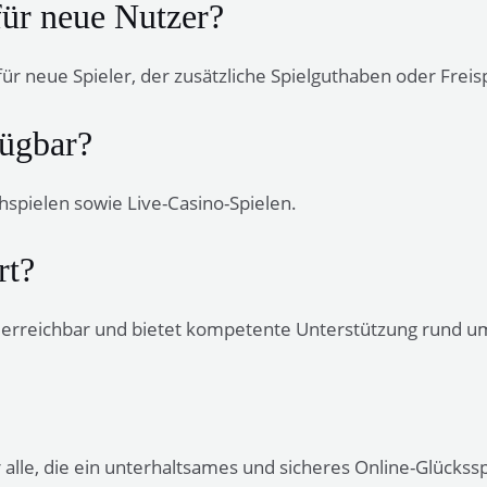
ür neue Nutzer?
ür neue Spieler, der zusätzliche Spielguthaben oder Freis
fügbar?
chspielen sowie Live-Casino-Spielen.
rt?
n erreichbar und bietet kompetente Unterstützung rund u
alle, die ein unterhaltsames und sicheres Online-Glückssp