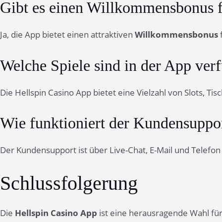
Gibt es einen Willkommensbonus f
Ja, die App bietet einen attraktiven
Willkommensbonus
f
Welche Spiele sind in der App ver
Die Hellspin Casino App bietet eine Vielzahl von Slots, Tis
Wie funktioniert der Kundensuppo
Der Kundensupport ist über Live-Chat, E-Mail und Telefo
Schlussfolgerung
Die
Hellspin Casino App
ist eine herausragende Wahl für 