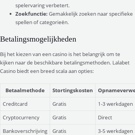
spelervaring verbetert.
Zoekfunctie:
Gemakkelijk zoeken naar specifieke
spellen of categorieën.
Betalingsmogelijkheden
Bij het kiezen van een casino is het belangrijk om te
kijken naar de beschikbare betalingsmethoden. Lalabet
Casino biedt een breed scala aan opties:
Betaalmethode
Stortingskosten
Opnameverwer
Creditcard
Gratis
1-3 werkdagen
Cryptocurrency
Gratis
Direct
Bankoverschrijving
Gratis
3-5 werkdagen