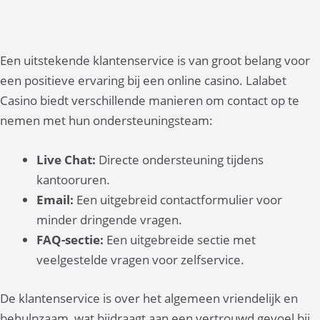
Een uitstekende klantenservice is van groot belang voor
een positieve ervaring bij een online casino. Lalabet
Casino biedt verschillende manieren om contact op te
nemen met hun ondersteuningsteam:
Live Chat:
Directe ondersteuning tijdens
kantooruren.
Email:
Een uitgebreid contactformulier voor
minder dringende vragen.
FAQ-sectie:
Een uitgebreide sectie met
veelgestelde vragen voor zelfservice.
De klantenservice is over het algemeen vriendelijk en
behulpzaam, wat bijdraagt aan een vertrouwd gevoel bij