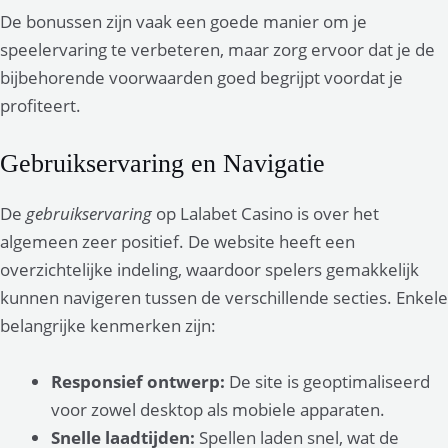
De bonussen zijn vaak een goede manier om je
speelervaring te verbeteren, maar zorg ervoor dat je de
bijbehorende voorwaarden goed begrijpt voordat je
profiteert.
Gebruikservaring en Navigatie
De
gebruikservaring
op Lalabet Casino is over het
algemeen zeer positief. De website heeft een
overzichtelijke indeling, waardoor spelers gemakkelijk
kunnen navigeren tussen de verschillende secties. Enkele
belangrijke kenmerken zijn:
Responsief ontwerp:
De site is geoptimaliseerd
voor zowel desktop als mobiele apparaten.
Snelle laadtijden:
Spellen laden snel, wat de