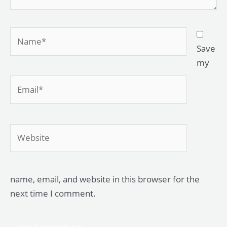
Name*
Save
my
Email*
Website
name, email, and website in this browser for the
next time I comment.