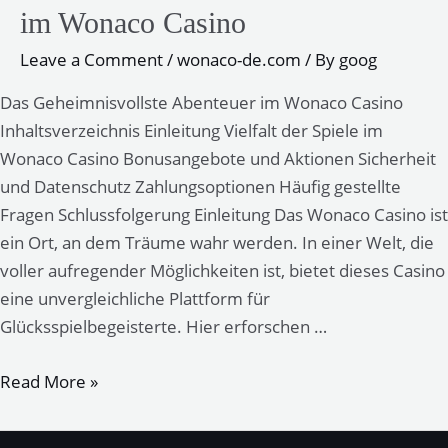
im Wonaco Casino
Leave a Comment
/
wonaco-de.com
/ By
goog
Das Geheimnisvollste Abenteuer im Wonaco Casino
Inhaltsverzeichnis Einleitung Vielfalt der Spiele im
Wonaco Casino Bonusangebote und Aktionen Sicherheit
und Datenschutz Zahlungsoptionen Häufig gestellte
Fragen Schlussfolgerung Einleitung Das Wonaco Casino ist
ein Ort, an dem Träume wahr werden. In einer Welt, die
voller aufregender Möglichkeiten ist, bietet dieses Casino
eine unvergleichliche Plattform für
Glücksspielbegeisterte. Hier erforschen …
Das
Read More »
Geheimnisvollste
Abenteuer