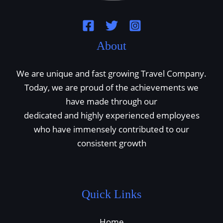
About
We are unique and fast growing Travel Company.
Today, we are proud of the achievements we
have made through our
dedicated and highly experienced employees
who have immensely contributed to our
consistent growth
Quick Links
Home