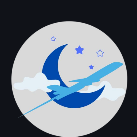
с
Winbet
казино