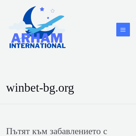
Skip
to
content
MA
ME
winbet-bg.org
Пътят към забавлението с