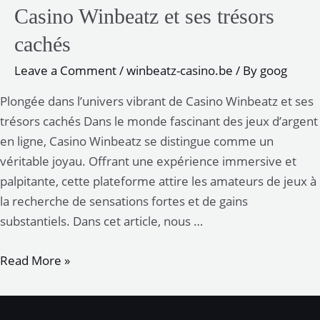
Casino Winbeatz et ses trésors
cachés
Leave a Comment
/
winbeatz-casino.be
/ By
goog
Plongée dans l’univers vibrant de Casino Winbeatz et ses
trésors cachés Dans le monde fascinant des jeux d’argent
en ligne, Casino Winbeatz se distingue comme un
véritable joyau. Offrant une expérience immersive et
palpitante, cette plateforme attire les amateurs de jeux à
la recherche de sensations fortes et de gains
substantiels. Dans cet article, nous …
Plongée
Read More »
dans
l’univers
vibrant