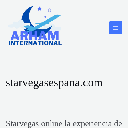
Skip
to
content
MA
ME
starvegasespana.com
Starvegas online la experiencia de