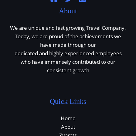
About
We are unique and fast growing Travel Company.
Today, we are proud of the achievements we
have made through our
dedicated and highly experienced employees
who have immensely contributed to our
consistent growth
Quick Links
Home
About
Zyarats