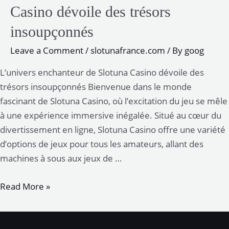
Casino dévoile des trésors
insoupçonnés
Leave a Comment
/
slotunafrance.com
/ By
goog
L’univers enchanteur de Slotuna Casino dévoile des
trésors insoupçonnés Bienvenue dans le monde
fascinant de Slotuna Casino, où l’excitation du jeu se mêle
à une expérience immersive inégalée. Situé au cœur du
divertissement en ligne, Slotuna Casino offre une variété
d’options de jeux pour tous les amateurs, allant des
machines à sous aux jeux de …
L’univers
Read More »
enchanteur
de
Slotuna