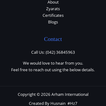
About
Zyarats
Certificates
Blogs
Contact
Call Us: (042) 36845963
We would love to hear from you.
Feel free to reach out using the below details.
Copyright © 2026 Arham International
Created By Husnain #Hz7