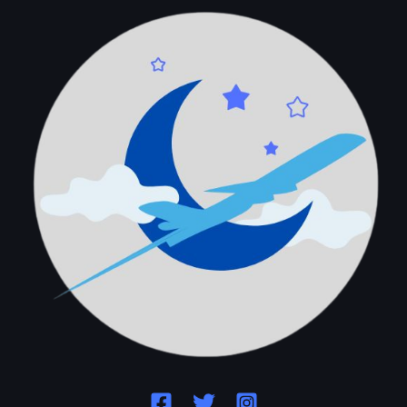
Bet
Casino