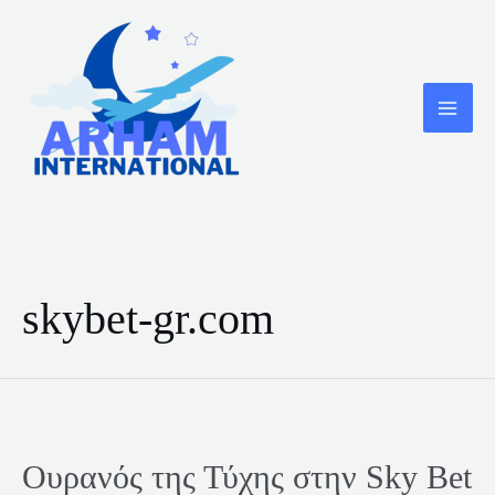
Skip
to
content
MA
ME
skybet-gr.com
Ουρανός της Τύχης στην Sky Bet