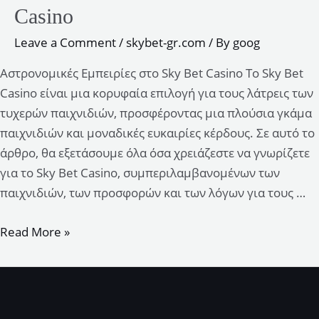
Casino
Leave a Comment
/
skybet-gr.com
/ By
goog
Αστρονομικές Εμπειρίες στο Sky Bet Casino Το Sky Bet
Casino είναι μια κορυφαία επιλογή για τους λάτρεις των
τυχερών παιχνιδιών, προσφέροντας μια πλούσια γκάμα
παιχνιδιών και μοναδικές ευκαιρίες κέρδους. Σε αυτό το
άρθρο, θα εξετάσουμε όλα όσα χρειάζεστε να γνωρίζετε
για το Sky Bet Casino, συμπεριλαμβανομένων των
παιχνιδιών, των προσφορών και των λόγων για τους …
Ουρανός
Read More »
της
Τύχης
στην
Sky