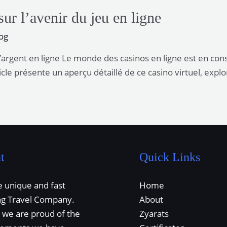
ur l’avenir du jeu en ligne
og
d’argent en ligne Le monde des casinos en ligne est en con
le présente un aperçu détaillé de ce casino virtuel, explor
t
Quick Links
 unique and fast
Home
ng Travel Company.
About
 we are proud of the
Zyarats