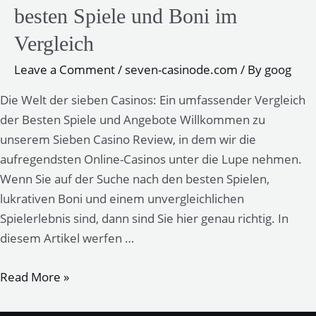
besten Spiele und Boni im
Vergleich
Leave a Comment
/
seven-casinode.com
/ By
goog
Die Welt der sieben Casinos: Ein umfassender Vergleich
der Besten Spiele und Angebote Willkommen zu
unserem Sieben Casino Review, in dem wir die
aufregendsten Online-Casinos unter die Lupe nehmen.
Wenn Sie auf der Suche nach den besten Spielen,
lukrativen Boni und einem unvergleichlichen
Spielerlebnis sind, dann sind Sie hier genau richtig. In
diesem Artikel werfen …
Sieben
Read More »
Casinos
im