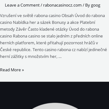
Leave a Comment
/
rabonacasinocz.com
/ By
goog
Vzrušení ve světě rabona casino Obsah Úvod do rabona
casino Nabídka her a sázek Bonusy a akce Platební
metody Závěr Často kladené otázky Úvod do rabona
casino Rabona casino se stalo jedním z předních online
herních platforem, které přitahují pozornost hráčů v
České republice. Tento casino rabona cz nabízí jedinečné
herní zážitky s množstvím her, …
Vzrušení
Read More »
ve
světě
rabona
casino