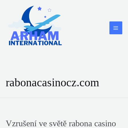
Skip
to
content
MA
ME
rabonacasinocz.com
Vzrušení ve světě rabona casino