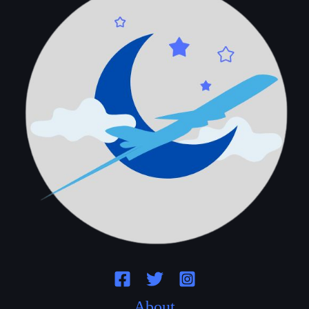
About