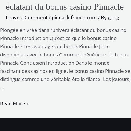
éclatant du bonus casino Pinnacle
Leave a Comment
/
pinnaclefrance.com
/ By
goog
Plongée enivrée dans l’univers éclatant du bonus casino
Pinnacle Introduction Qu’est-ce que le bonus casino
Pinnacle ? Les avantages du bonus Pinnacle Jeux
disponibles avec le bonus Comment bénéficier du bonus
Pinnacle Conclusion Introduction Dans le monde
fascinant des casinos en ligne, le bonus casino Pinnacle se
distingue comme une véritable étoile filante. Les joueurs,
…
Plongée
Read More »
enivrée
dans
l’univers