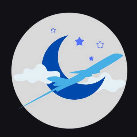
éclatant
du
bonus
casino
Pinnacle