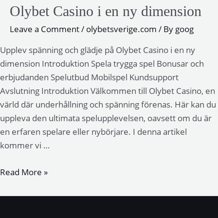
Olybet Casino i en ny dimension
Leave a Comment
/
olybetsverige.com
/ By
goog
Upplev spänning och glädje på Olybet Casino i en ny
dimension Introduktion Spela trygga spel Bonusar och
erbjudanden Spelutbud Mobilspel Kundsupport
Avslutning Introduktion Välkommen till Olybet Casino, en
värld där underhållning och spänning förenas. Här kan du
uppleva den ultimata spelupplevelsen, oavsett om du är
en erfaren spelare eller nybörjare. I denna artikel
kommer vi …
Upplev
Read More »
spänning
och
glädje