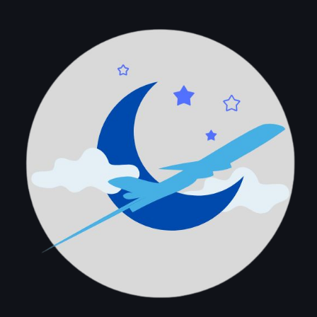
på
Olybet
Casino
i
en
ny
dimension