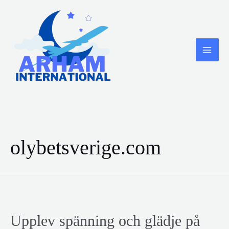
Skip
to
content
MA
ME
olybetsverige.com
Upplev spänning och glädje på