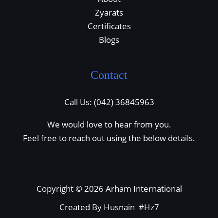
Zyarats
Certificates
Blogs
Contact
Call Us: (042) 36845963
We would love to hear from you.
Feel free to reach out using the below details.
Copyright © 2026 Arham International
Created By Husnain #Hz7