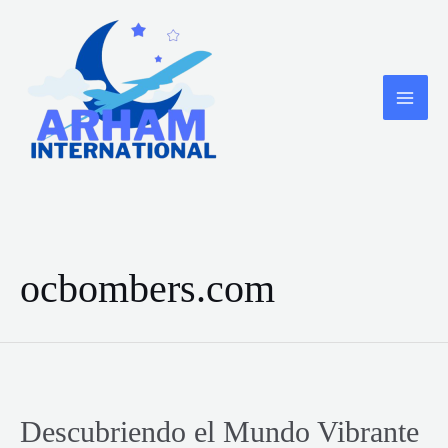
Skip
to
content
MA
ME
ocbombers.com
Descubriendo el Mundo Vibrante