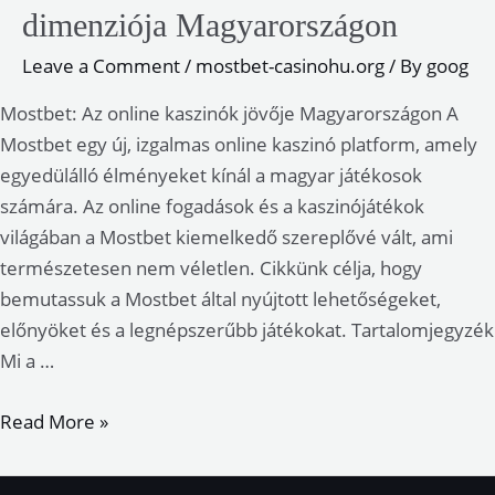
dimenziója Magyarországon
Leave a Comment
/
mostbet-casinohu.org
/ By
goog
Mostbet: Az online kaszinók jövője Magyarországon A
Mostbet egy új, izgalmas online kaszinó platform, amely
egyedülálló élményeket kínál a magyar játékosok
számára. Az online fogadások és a kaszinójátékok
világában a Mostbet kiemelkedő szereplővé vált, ami
természetesen nem véletlen. Cikkünk célja, hogy
bemutassuk a Mostbet által nyújtott lehetőségeket,
előnyöket és a legnépszerűbb játékokat. Tartalomjegyzék
Mi a …
Mostbet
Read More »
Az
online