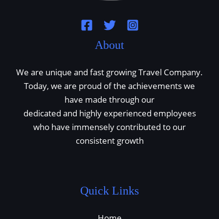
About
We are unique and fast growing Travel Company.
Today, we are proud of the achievements we
have made through our
dedicated and highly experienced employees
who have immensely contributed to our
consistent growth
Quick Links
Home