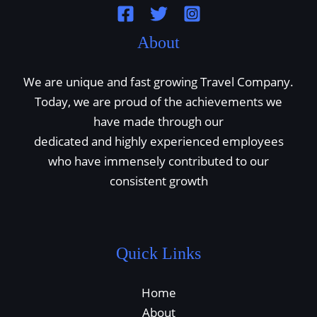
About
We are unique and fast growing Travel Company.
Today, we are proud of the achievements we
have made through our
dedicated and highly experienced employees
who have immensely contributed to our
consistent growth
Quick Links
Home
About