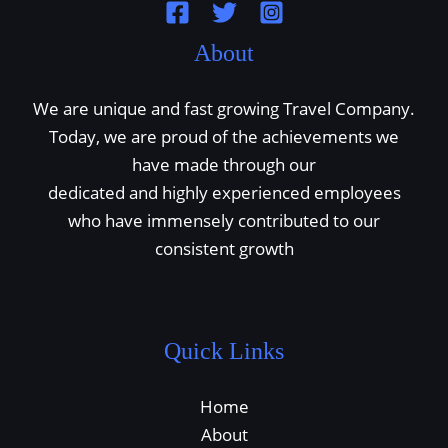
About
We are unique and fast growing Travel Company.
Today, we are proud of the achievements we
have made through our
dedicated and highly experienced employees
who have immensely contributed to our
consistent growth
Quick Links
Home
About