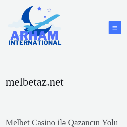
Skip
to
content
MA
ME
melbetaz.net
Melbet Casino ilə Qazancın Yolu