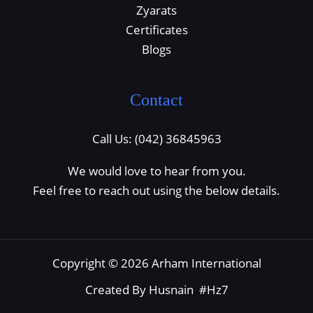
Zyarats
Certificates
Blogs
Contact
Call Us: (042) 36845963
We would love to hear from you.
Feel free to reach out using the below details.
Copyright © 2026 Arham International
Created By Husnain #Hz7