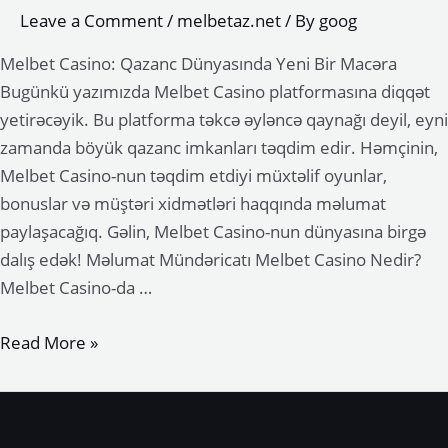
Leave a Comment
/
melbetaz.net
/ By
goog
Melbet Casino: Qazanc Dünyasında Yeni Bir Macəra
Bugünkü yazımızda Melbet Casino platformasına diqqət
yetirəcəyik. Bu platforma təkcə əyləncə qaynağı deyil, eyni
zamanda böyük qazanc imkanları təqdim edir. Həmçinin,
Melbet Casino-nun təqdim etdiyi müxtəlif oyunlar,
bonuslar və müştəri xidmətləri haqqında məlumat
paylaşacağıq. Gəlin, Melbet Casino-nun dünyasına birgə
dalış edək! Məlumat Mündəricatı Melbet Casino Nedir?
Melbet Casino-da …
Melbet
Read More »
Casino
ilə
Qazancın