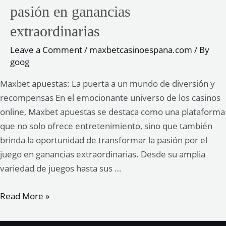
pasión en ganancias
extraordinarias
Leave a Comment
/
maxbetcasinoespana.com
/ By
goog
Maxbet apuestas: La puerta a un mundo de diversión y
recompensas En el emocionante universo de los casinos
online, Maxbet apuestas se destaca como una plataforma
que no solo ofrece entretenimiento, sino que también
brinda la oportunidad de transformar la pasión por el
juego en ganancias extraordinarias. Desde su amplia
variedad de juegos hasta sus …
Maxbet
Read More »
apuestas
transforma