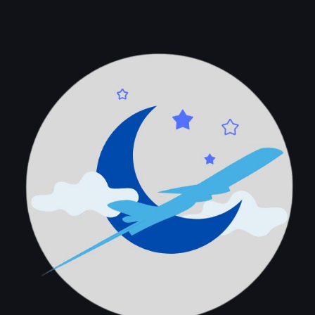
tu
pasión
en
ganancias
extraordinarias