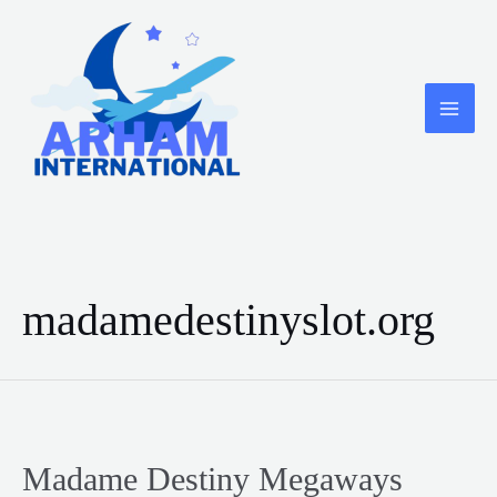
Skip
to
content
MA
ME
madamedestinyslot.org
Madame Destiny Megaways