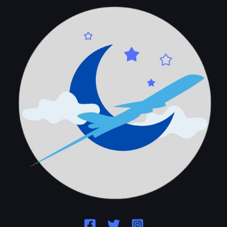
Aposta
no
LeoVegas