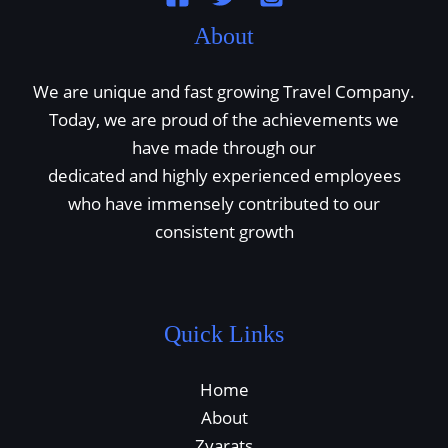
About
We are unique and fast growing Travel Company.
Today, we are proud of the achievements we
have made through our
dedicated and highly experienced employees
who have immensely contributed to our
consistent growth
Quick Links
Home
About
Zyarats