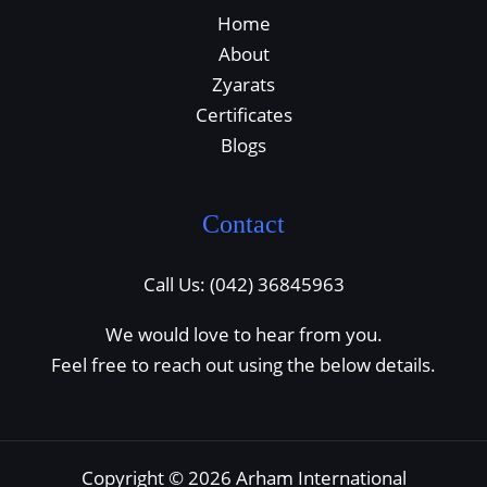
Home
About
Zyarats
Certificates
Blogs
Contact
Call Us: (042) 36845963
We would love to hear from you.
Feel free to reach out using the below details.
Copyright © 2026 Arham International