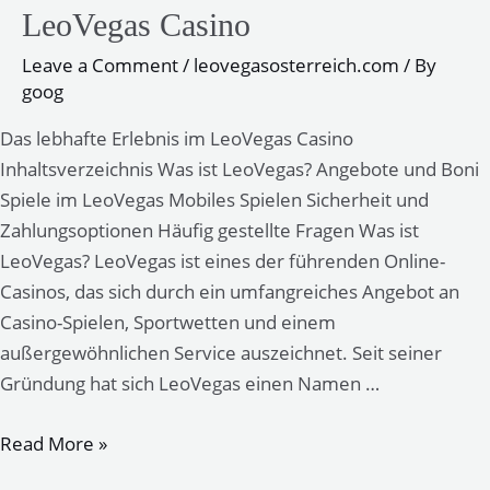
LeoVegas Casino
Leave a Comment
/
leovegasosterreich.com
/ By
goog
Das lebhafte Erlebnis im LeoVegas Casino
Inhaltsverzeichnis Was ist LeoVegas? Angebote und Boni
Spiele im LeoVegas Mobiles Spielen Sicherheit und
Zahlungsoptionen Häufig gestellte Fragen Was ist
LeoVegas? LeoVegas ist eines der führenden Online-
Casinos, das sich durch ein umfangreiches Angebot an
Casino-Spielen, Sportwetten und einem
außergewöhnlichen Service auszeichnet. Seit seiner
Gründung hat sich LeoVegas einen Namen …
Das
Read More »
lebhafte