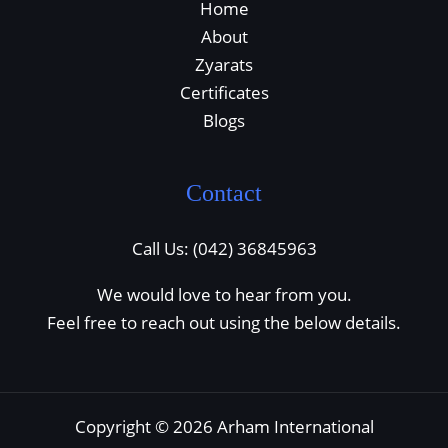
Home
About
Zyarats
Certificates
Blogs
Contact
Call Us: (042) 36845963
We would love to hear from you.
Feel free to reach out using the below details.
Copyright © 2026 Arham International