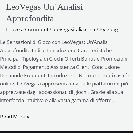
LeoVegas Un’Analisi
Approfondita
Leave a Comment
/
leovegasitalia.com
/ By
goog
Le Sensazioni di Gioco con LeoVegas: Un’Analisi
Approfondita Indice Introduzione Caratteristiche
Principali Tipologia di Giochi Offerti Bonus e Promozioni
Metodi di Pagamento Assistenza Clienti Conclusione
Domande Frequenti Introduzione Nel mondo dei casinò
online, LeoVegas rappresenta una delle piattaforme più
apprezzate dagli appassionati di giochi. Grazie alla sua
interfaccia intuitiva e alla vasta gamma di offerte …
Le
Read More »
Sensazioni
di