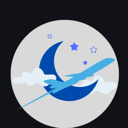
ja
voitot