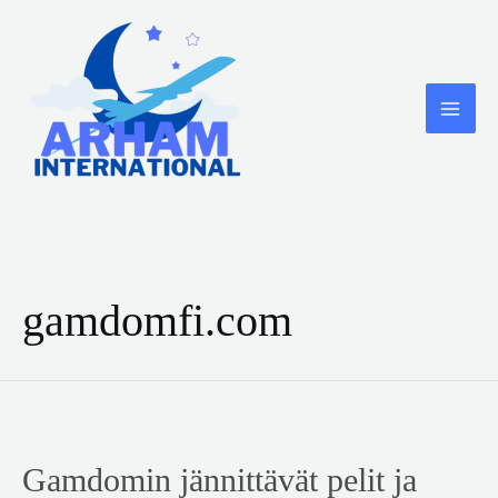
Skip
to
content
MA
ME
gamdomfi.com
Gamdomin jännittävät pelit ja