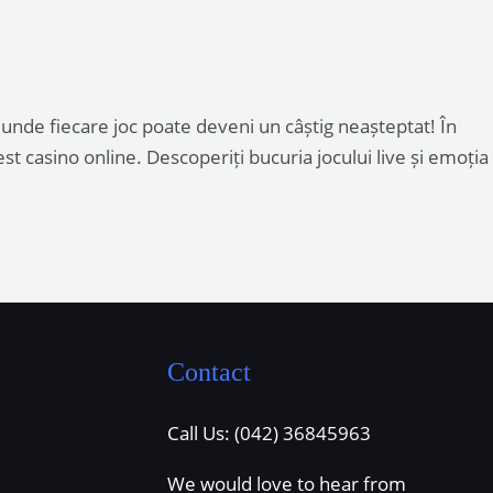
l unde fiecare joc poate deveni un câștig neașteptat! În
est casino online. Descoperiți bucuria jocului live și emoția
Contact
Call Us: (042) 36845963
We would love to hear from