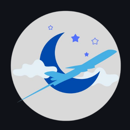
Dazn
para
Jugadores
Estratégicos