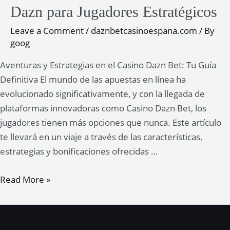
Dazn para Jugadores Estratégicos
Leave a Comment
/
daznbetcasinoespana.com
/ By
goog
Aventuras y Estrategias en el Casino Dazn Bet: Tu Guía
Definitiva El mundo de las apuestas en línea ha
evolucionado significativamente, y con la llegada de
plataformas innovadoras como Casino Dazn Bet, los
jugadores tienen más opciones que nunca. Este artículo
te llevará en un viaje a través de las características,
estrategias y bonificaciones ofrecidas …
Apuesta
Read More »
Inteligente
en
Casino