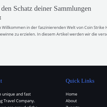
n den Schatz deiner Sammlungen
g
 Willkommen in der faszinierenden Welt von Coin Strike H
Gewinne zu erzielen. In diesem Artikel werden wir die ve
t
Quick Links
 unique and fast
Home
ng Travel Company.
About