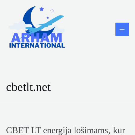
Skip
to
content
MA
ME
cbetlt.net
CBET LT energija lošimams, kur