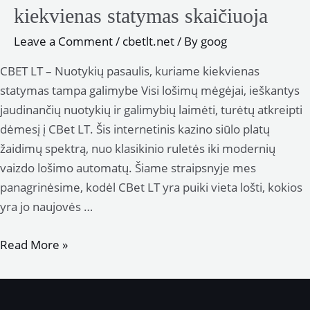
kiekvienas statymas skaičiuoja
Leave a Comment
/
cbetlt.net
/ By
goog
CBET LT – Nuotykių pasaulis, kuriame kiekvienas
statymas tampa galimybe Visi lošimų mėgėjai, ieškantys
jaudinančių nuotykių ir galimybių laimėti, turėtų atkreipti
dėmesį į CBet LT. Šis internetinis kazino siūlo platų
žaidimų spektrą, nuo klasikinio ruletės iki modernių
vaizdo lošimo automatų. Šiame straipsnyje mes
panagrinėsime, kodėl CBet LT yra puiki vieta lošti, kokios
yra jo naujovės …
CBET
Read More »
LT
energija
lošimams,