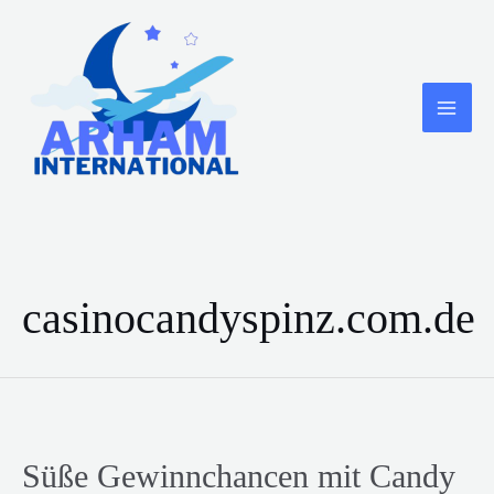
Skip
to
content
MA
ME
casinocandyspinz.com.de
Süße Gewinnchancen mit Candy