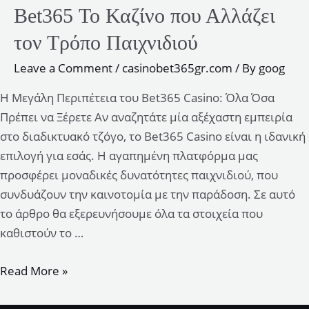
Bet365 Το Καζίνο που Αλλάζει
τον Τρόπο Παιχνιδιού
Leave a Comment
/
casinobet365gr.com
/ By
goog
Η Μεγάλη Περιπέτεια του Bet365 Casino: Όλα Όσα
Πρέπει να Ξέρετε Αν αναζητάτε μία αξέχαστη εμπειρία
στο διαδικτυακό τζόγο, το Bet365 Casino είναι η ιδανική
επιλογή για εσάς. Η αγαπημένη πλατφόρμα μας
προσφέρει μοναδικές δυνατότητες παιχνιδιού, που
συνδυάζουν την καινοτομία με την παράδοση. Σε αυτό
το άρθρο θα εξερευνήσουμε όλα τα στοιχεία που
καθιστούν το …
Η
Read More »
Μαγευτική
Εμπειρία