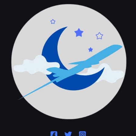
casibom
siteleri
y
sus
secretos