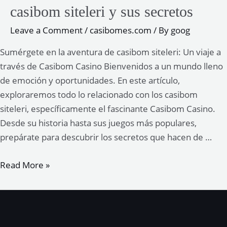
casibom siteleri y sus secretos
Leave a Comment
/
casibomes.com
/ By
goog
Sumérgete en la aventura de casibom siteleri: Un viaje a
través de Casibom Casino Bienvenidos a un mundo lleno
de emoción y oportunidades. En este artículo,
exploraremos todo lo relacionado con los casibom
siteleri, específicamente el fascinante Casibom Casino.
Desde su historia hasta sus juegos más populares,
prepárate para descubrir los secretos que hacen de …
Explora
Read More »
el
fascinante
universo
de