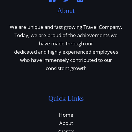
About
We are unique and fast growing Travel Company.
Today, we are proud of the achievements we
have made through our
dedicated and highly experienced employees
who have immensely contributed to our
consistent growth
Quick Links
Home
About
Zyarats