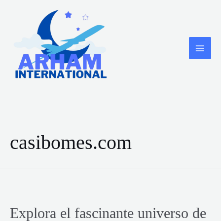
Skip
to
content
MA
ME
casibomes.com
Explora el fascinante universo de