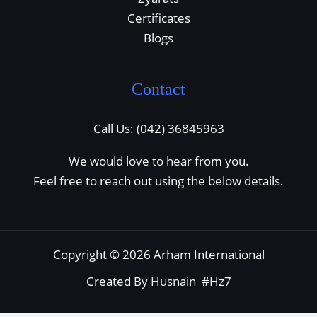
Certificates
Blogs
Contact
Call Us: (042) 36845963
We would love to hear from you.
Feel free to reach out using the below details.
Copyright © 2026 Arham International
Created By Husnain #Hz7