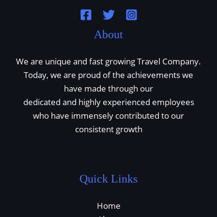
About
We are unique and fast growing Travel Company.
Today, we are proud of the achievements we
have made through our
dedicated and highly experienced employees
who have immensely contributed to our
consistent growth
Quick Links
Home