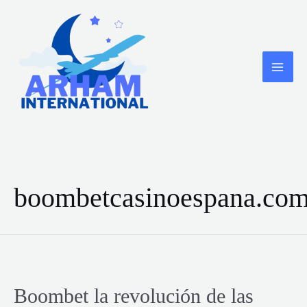
Skip
to
content
MA
ME
boombetcasinoespana.co
Boombet la revolución de las