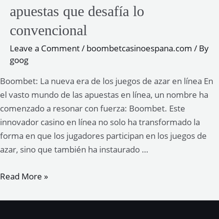
apuestas que desafía lo
convencional
Leave a Comment
/
boombetcasinoespana.com
/ By
goog
Boombet: La nueva era de los juegos de azar en línea En
el vasto mundo de las apuestas en línea, un nombre ha
comenzado a resonar con fuerza: Boombet. Este
innovador casino en línea no solo ha transformado la
forma en que los jugadores participan en los juegos de
azar, sino que también ha instaurado …
Boombet
Read More »
la
revolución
de