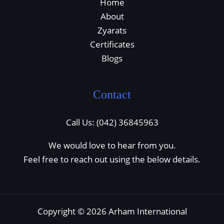
Home
About
Zyarats
Certificates
Blogs
Contact
Call Us: (042) 36845963
We would love to hear from you.
Feel free to reach out using the below details.
Copyright © 2026 Arham International