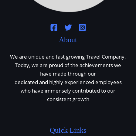
About
We are unique and fast growing Travel Company.
Today, we are proud of the achievements we
have made through our
dedicated and highly experienced employees
who have immensely contributed to our
consistent growth
Quick Links