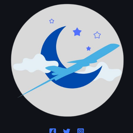
en
Betify
España