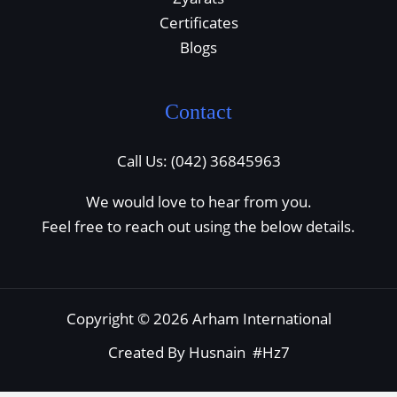
Certificates
Blogs
Contact
Call Us: (042) 36845963
We would love to hear from you.
Feel free to reach out using the below details.
Copyright © 2026 Arham International
Created By Husnain #Hz7