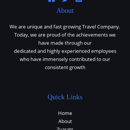
About
We are unique and fast growing Travel Company.
Today, we are proud of the achievements we
have made through our
dedicated and highly experienced employees
who have immensely contributed to our
consistent growth
Quick Links
Home
About
Zyarats