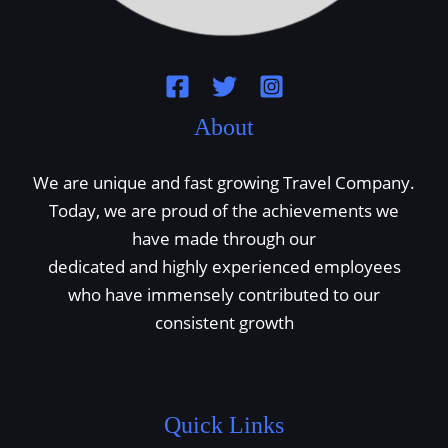
About
We are unique and fast growing Travel Company.
Today, we are proud of the achievements we
have made through our
dedicated and highly experienced employees
who have immensely contributed to our
consistent growth
Quick Links