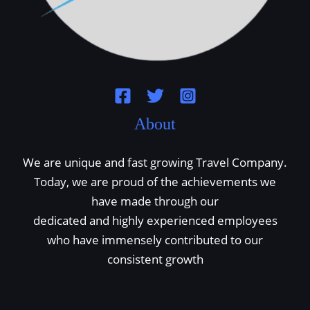
About
We are unique and fast growing Travel Company.
Today, we are proud of the achievements we
have made through our
dedicated and highly experienced employees
who have immensely contributed to our
consistent growth