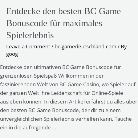
Entdecke den besten BC Game
Bonuscode für maximales
Spielerlebnis
Leave a Comment
/
bc-gamedeutschland.com
/ By
goog
Entdecke den ultimativen BC Game Bonuscode für
grenzenlosen Spielspaß Willkommen in der
faszinierenden Welt von BC Game Casino, wo Spieler auf
der ganzen Welt ihre Leidenschaft für Online-Spiele
ausleben können. In diesem Artikel erfährst du alles über
den besten BC Game Bonuscode, der dir zu einem
unvergleichlichen Spielerlebnis verhelfen kann. Tauche
ein in die aufregende …