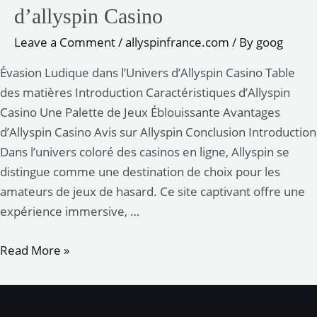
d’allyspin Casino
Leave a Comment
/
allyspinfrance.com
/ By
goog
Évasion Ludique dans l’Univers d’Allyspin Casino Table
des matières Introduction Caractéristiques d’Allyspin
Casino Une Palette de Jeux Éblouissante Avantages
d’Allyspin Casino Avis sur Allyspin Conclusion Introduction
Dans l’univers coloré des casinos en ligne, Allyspin se
distingue comme une destination de choix pour les
amateurs de jeux de hasard. Ce site captivant offre une
expérience immersive, …
Évasion
Read More »
Ludique
dans
l’Univers