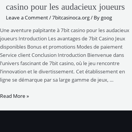
casino pour les audacieux joueurs
Leave a Comment
/
7bitcasinoca.org
/ By
goog
Une aventure palpitante à 7bit casino pour les audacieux
joueurs Introduction Les avantages de 7bit Casino Jeux
disponibles Bonus et promotions Modes de paiement
Service client Conclusion Introduction Bienvenue dans
l’univers fascinant de 7bit casino, où le jeu rencontre
l’innovation et le divertissement. Cet établissement en
ligne se démarque par sa large gamme de jeux, …
Une
Read More »
aventure
palpitante
à
7bit