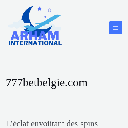
Skip
to
content
MA
ME
777betbelgie.com
L’éclat envoûtant des spins