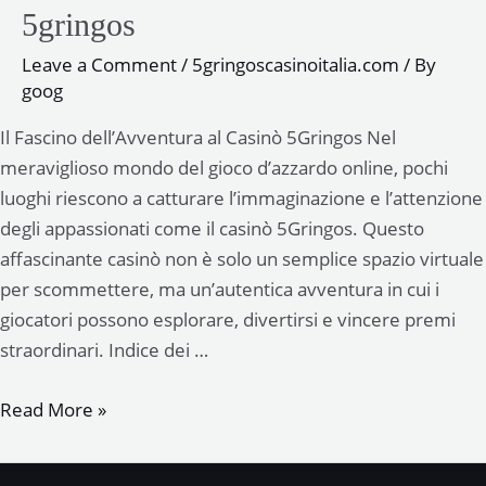
5gringos
Leave a Comment
/
5gringoscasinoitalia.com
/ By
goog
Il Fascino dell’Avventura al Casinò 5Gringos Nel
meraviglioso mondo del gioco d’azzardo online, pochi
luoghi riescono a catturare l’immaginazione e l’attenzione
degli appassionati come il casinò 5Gringos. Questo
affascinante casinò non è solo un semplice spazio virtuale
per scommettere, ma un’autentica avventura in cui i
giocatori possono esplorare, divertirsi e vincere premi
straordinari. Indice dei …
La
Read More »
Magia
del