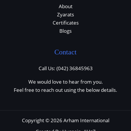
About
Zyarats
Certificates
Blogs
Contact
Call Us: (042) 36845963
We would love to hear from you.
Feel free to reach out using the below details.
Copyright © 2026 Arham International