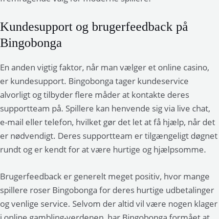
Kundesupport og brugerfeedback på
Bingobonga
En anden vigtig faktor, når man vælger et online casino,
er kundesupport. Bingobonga tager kundeservice
alvorligt og tilbyder flere måder at kontakte deres
supportteam på. Spillere kan henvende sig via live chat,
e-mail eller telefon, hvilket gør det let at få hjælp, når det
er nødvendigt. Deres supportteam er tilgængeligt døgnet
rundt og er kendt for at være hurtige og hjælpsomme.
Brugerfeedback er generelt meget positiv, hvor mange
spillere roser Bingobonga for deres hurtige udbetalinger
og venlige service. Selvom der altid vil være nogen klager
i online gambling-verdenen, har Bingobonga formået at