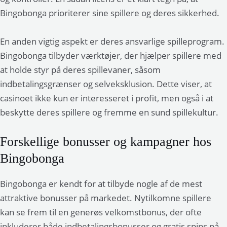
Bingobonga prioriterer sine spillere og deres sikkerhed.
En anden vigtig aspekt er deres ansvarlige spilleprogram.
Bingobonga tilbyder værktøjer, der hjælper spillere med
at holde styr på deres spillevaner, såsom
indbetalingsgrænser og selveksklusion. Dette viser, at
casinoet ikke kun er interesseret i profit, men også i at
beskytte deres spillere og fremme en sund spillekultur.
Forskellige bonusser og kampagner hos
Bingobonga
Bingobonga er kendt for at tilbyde nogle af de mest
attraktive bonusser på markedet. Nytilkomne spillere
kan se frem til en generøs velkomstbonus, der ofte
inkluderer både indbetalingsbonusser og gratis spins på