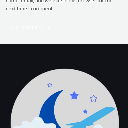
name, email, and website in this browser for the
next time I comment.