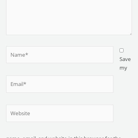
Name*
Save
my
Email*
Website