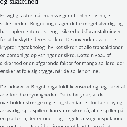
og sikkerhed
En vigtig faktor, når man vælger et online casino, er
sikkerheden. Bingobonga tager dette meget alvorligt og
har implementeret strenge sikkerhedsforanstaltninger
for at beskytte deres spillere. De anvender avanceret
krypteringsteknologi, hvilket sikrer, at alle transaktioner
og personlige oplysninger er sikre. Dette niveau af
sikkerhed er en afgørende faktor for mange spillere, der
ønsker at føle sig trygge, når de spiller online.
Derudover er Bingobonga fuldt licenseret og reguleret af
anerkendte myndigheder. Dette betyder, at de
overholder strenge regler og standarder for fair play og
ansvarligt spil. Spillere kan være sikre på, at de spiller på
en platform, der er underlagt regelmæssige inspektioner
og kontroller. En sådan licens er et klart tegn på, at