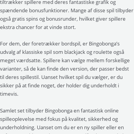
tiltrækker spillere med deres fantastiske grafik og
spændende bonusfunktioner. Mange af disse spil tilbyder
også gratis spins og bonusrunder, hvilket giver spillere
ekstra chancer for at vinde stort.
For dem, der foretrækker bordspil, er Bingobonga’s
udvalg af klassiske spil som blackjack og roulette også
meget værdsatte. Spillere kan vælge mellem forskellige
varianter, så de kan finde den version, der passer bedst
til deres spillestil. Uanset hvilket spil du vælger, er du
sikker på at finde noget, der holder dig underholdt i
timevis.
Samlet set tilbyder Bingobonga en fantastisk online
spilleoplevelse med fokus på kvalitet, sikkerhed og
underholdning. Uanset om du er en ny spiller eller en