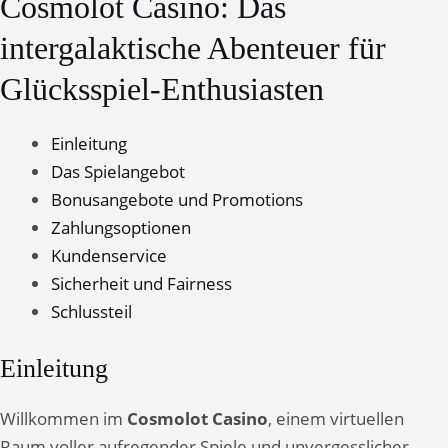
Cosmolot Casino: Das
intergalaktische Abenteuer für
Glücksspiel-Enthusiasten
Einleitung
Das Spielangebot
Bonusangebote und Promotions
Zahlungsoptionen
Kundenservice
Sicherheit und Fairness
Schlussteil
Einleitung
Willkommen im
Cosmolot Casino
, einem virtuellen
Raum voller aufregender Spiele und unvergesslicher