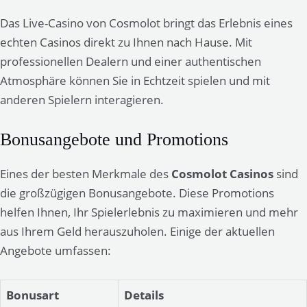
Das Live-Casino von Cosmolot bringt das Erlebnis eines
echten Casinos direkt zu Ihnen nach Hause. Mit
professionellen Dealern und einer authentischen
Atmosphäre können Sie in Echtzeit spielen und mit
anderen Spielern interagieren.
Bonusangebote und Promotions
Eines der besten Merkmale des
Cosmolot Casinos
sind
die großzügigen Bonusangebote. Diese Promotions
helfen Ihnen, Ihr Spielerlebnis zu maximieren und mehr
aus Ihrem Geld herauszuholen. Einige der aktuellen
Angebote umfassen:
Bonusart
Details