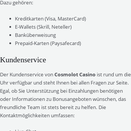
Dazu gehören:
Kreditkarten (Visa, MasterCard)
E-Wallets (Skrill, Neteller)
Banküberweisung
Prepaid-Karten (Paysafecard)
Kundenservice
Der Kundenservice von
Cosmolot Casino
ist rund um die
Uhr verfügbar und steht Ihnen bei allen Fragen zur Seite.
Egal, ob Sie Unterstützung bei Einzahlungen benötigen
oder Informationen zu Bonusangeboten wünschen, das
freundliche Team ist stets bereit zu helfen. Die
Kontaktmöglichkeiten umfassen: