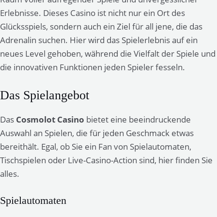
Erlebnisse. Dieses Casino ist nicht nur ein Ort des
Glücksspiels, sondern auch ein Ziel für all jene, die das
Adrenalin suchen. Hier wird das Spielerlebnis auf ein
neues Level gehoben, während die Vielfalt der Spiele und
die innovativen Funktionen jeden Spieler fesseln.
Das Spielangebot
Das
Cosmolot Casino
bietet eine beeindruckende
Auswahl an Spielen, die für jeden Geschmack etwas
bereithält. Egal, ob Sie ein Fan von Spielautomaten,
Tischspielen oder Live-Casino-Action sind, hier finden Sie
alles.
Spielautomaten